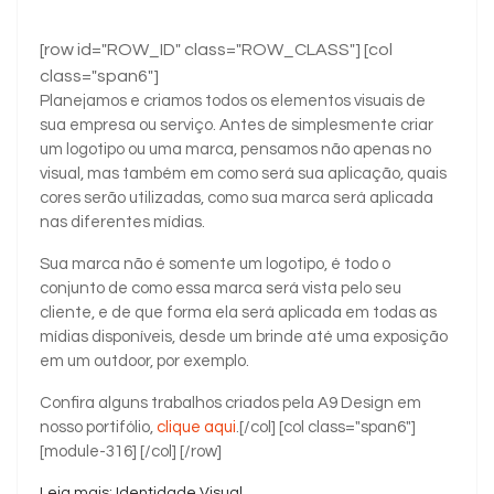
[row id="ROW_ID" class="ROW_CLASS"] [col
class="span6"]
Planejamos e criamos todos os elementos visuais de
sua empresa ou serviço. Antes de simplesmente criar
um logotipo ou uma marca, pensamos não apenas no
visual, mas também em como será sua aplicação, quais
cores serão utilizadas, como sua marca será aplicada
nas diferentes mídias.
Sua marca não é somente um logotipo, é todo o
conjunto de como essa marca será vista pelo seu
cliente, e de que forma ela será aplicada em todas as
mídias disponíveis, desde um brinde até uma exposição
em um outdoor, por exemplo.
Confira alguns trabalhos criados pela A9 Design em
nosso portifólio,
clique aqui
.[/col] [col class="span6"]
[module-316] [/col] [/row]
Leia mais: Identidade Visual