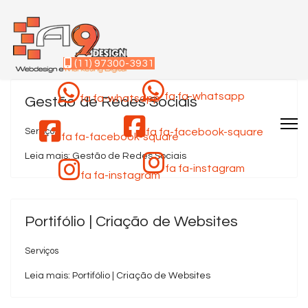
(11) 97300-3931
fa fa-whatsapp
fa fa-whatsapp
Gestão de Redes Sociais
fa fa-facebook-square
Serviços
fa fa-facebook-square
Leia mais: Gestão de Redes Sociais
fa fa-instagram
fa fa-instagram
Portifólio | Criação de Websites
Serviços
Leia mais: Portifólio | Criação de Websites