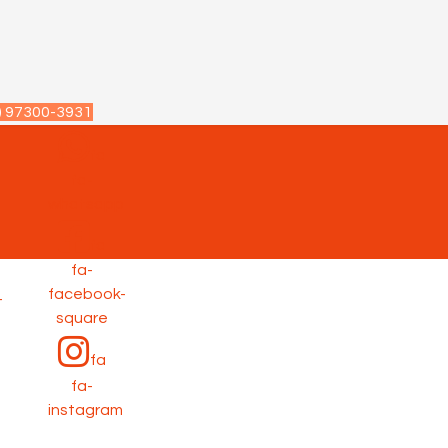
) 97300-3931
fa
fa-
p
whatsapp
fa
fa-
facebook-
-
square
fa
fa-
instagram