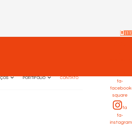
(11
fa
fa-
whatsap
fa
IÇOS
PORTIFÓLIO
CONTATO
fa-
facebook
square
fa
fa-
instagram