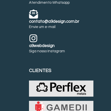
Atendimento Whatsapp
contato@a9design.com.br
Envie um e-mail
a9webdesign
Siga nosso Instagram
CLIENTES