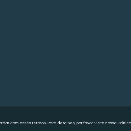
© 2012 - 2024 | A9 Webdesign e Marketing Digital
ordar com esses termos. Para detalhes, por favor, visite nossa
Polític