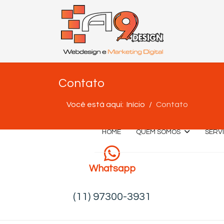
Contato
Você está aqui:
Início
Contato
HOME
QUEM SOMOS
SERV
Whatsapp
(11) 97300-3931