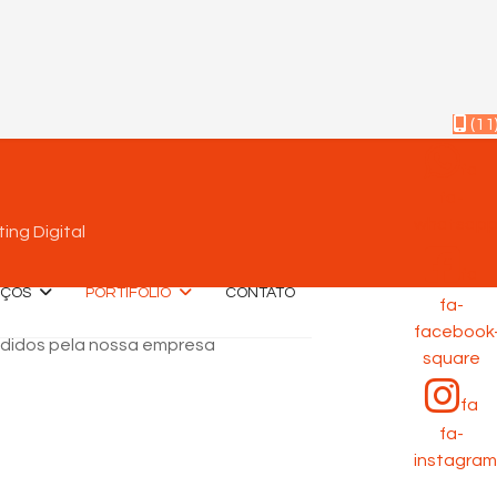
(11
fa
fa-
whatsap
ing Digital
fa
IÇOS
PORTIFÓLIO
CONTATO
fa-
facebook
endidos pela nossa empresa
square
fa
fa-
instagram