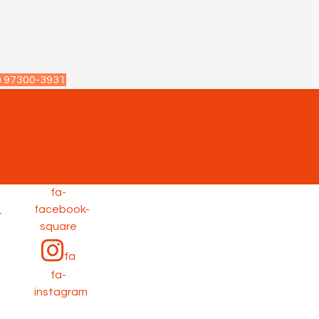
) 97300-3931
fa
fa-
p
whatsapp
fa
fa-
facebook-
-
square
fa
fa-
instagram