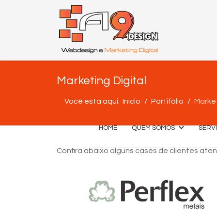
Marketing Digital
Você está aqui:
Início
Portifólio
Market
HOME
QUEM SOMOS
SERV
Confira abaixo alguns cases de clientes at