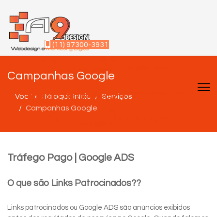
(11) 97300-3931
fa fa-whatsapp
fa fa-whatsapp
Campanhas Google
fa fa-facebook-square
Você está aqui:
fa fa-facebook-square
Início
Serviços
Campanhas Google
fa fa-instagram
fa fa-instagram
Tráfego Pago | Google ADS
O que são Links Patrocinados??
Links patrocinados ou Google ADS são anúncios exibidos