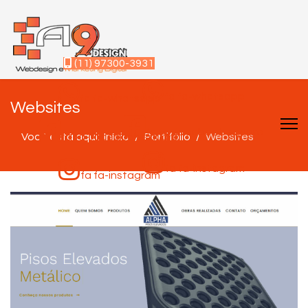
(11) 97300-3931
fa fa-whatsapp
fa fa-whatsapp
Websites
fa fa-facebook-square
Você está aqui:
fa fa-facebook-square
Início
Portifólio
Websites
fa fa-instagram
fa fa-instagram