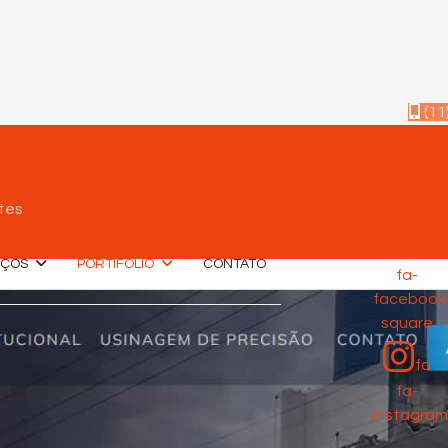
(11
fa
fa-
whatsap
tes
fa
IÇOS
PORTIFÓLIO
CONTATO
fa-
facebook
square
fa
fa-
instagram