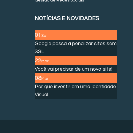
Gestão de Redes Sociais
NOTÍCIAS E NOVIDADES
01
Set
Google passa a penalizar sites sem
SSL
22
Mar
Você vai precisar de um novo site!
08
Mar
Por que investir em uma Identidade
Visual