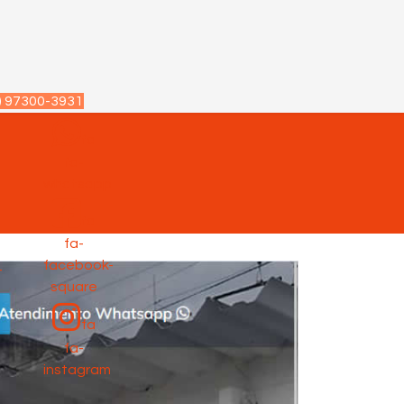
) 97300-3931
fa
fa-
p
whatsapp
fa
fa-
facebook-
-
square
fa
fa-
instagram