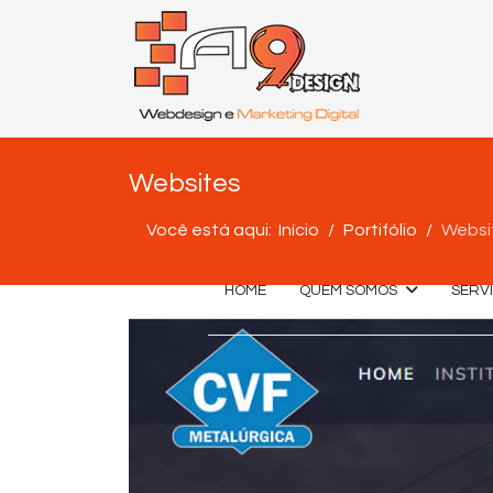
Websites
Você está aqui:
Início
Portifólio
Websi
HOME
QUEM SOMOS
SERV