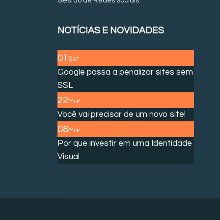
Gestão de Redes Sociais
NOTÍCIAS E NOVIDADES
01
Set
Google passa a penalizar sites sem
SSL
22
Mar
Você vai precisar de um novo site!
08
Mar
Por que investir em uma Identidade
Visual