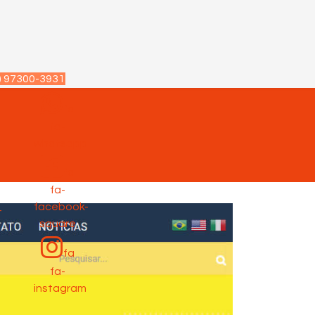
) 97300-3931
fa
fa-
p
whatsapp
fa
fa-
facebook-
-
square
fa
fa-
instagram