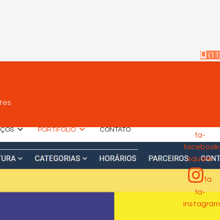
(11
fa
fa-
whatsap
tes
fa
IÇOS
PORTIFÓLIO
CONTATO
fa-
facebook
square
fa
fa-
instagram