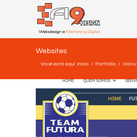
Websites
Você está aqui:
Início
Portifólio
Websi
HOME
QUEM SOMOS
SERV