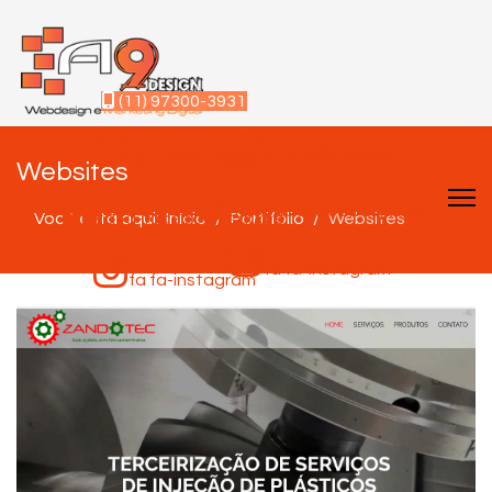
(11) 97300-3931
fa fa-whatsapp
fa fa-whatsapp
Websites
fa fa-facebook-square
Você está aqui:
fa fa-facebook-square
Início
Portifólio
Websites
fa fa-instagram
fa fa-instagram